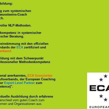
bildung:
ng zum systemischen
ewusstseins-Coach
ch.
voller NLP-Methoden.
hkompetenz in systemischer
ischer Beratung.
reinstimmung mit den offiziellen
andards der
ECA
zertifiziert und
erkannt.
ildung mit dem Schwerpunkt
rofessioneller Methodenkompetenz
tional anerkanntes,
ECA lizenziertes
ufsverbands, der European Coaching
ter
Expert Level Partner
zum
tence)".
iduelle Ausbildung durch erfahrene
terschied vom guten Coach zum
emen und Organisationen aus.