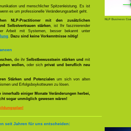
unikation und menschlicher Spitzenleistung. Es ist
wenn es um professionelle Veränderungsarbeit geht.
NLP Business Coa
chen NLP-Practitioner mit den zusätzlichen
nd Selbstvertrauen stärken
, ist Ihr faszinierender
 Arbeit mit Systemen, besser bekannt unter
llung
.
Dazu sind keine Vorkenntnisse nötig!
hancen
nschen,
die ihr
Selbstbewusstsein stärken und
mit
gehen wollen,
oder sich
privat und beruflich neu
ren Stärken und Potenzialen
um sich von alten
smen und Erfolgsboykotteuren zu lösen.
e innerhalb einiger Monate Veränderungen herbei,
eicht sogar unmöglich gewesen wären!
bildungsplan!
n seit Jahren für uns entscheiden: